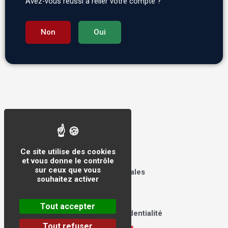
Avez-vous réussi à relier votre compte ?
Non
Oui
Tralalere © 2026
Ce site utilise des cookies
et vous donne le contrôle
sur ceux que vous
Mentions légales
souhaitez activer
CGU
CGV
Tout accepter
Politique de confidentialité
Tout refuser