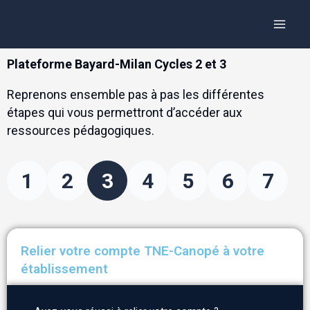
Aller
Panneau de gestion des cookies
Main
au
Menu
contenu
Plateforme Bayard-Milan Cycles 2 et 3
Reprenons ensemble pas à pas les différentes
étapes qui vous permettront d’accéder aux
ressources pédagogiques.
1
2
3
4
5
6
7
Relier votre compte TNE-Canopé à votre
établissement