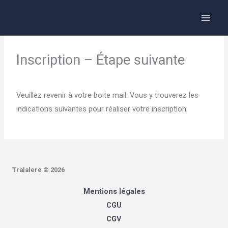
Aller
Panneau de gestion des cookies
Main
au
Menu
contenu
Inscription – Étape suivante
Veuillez revenir à votre boite mail. Vous y trouverez les
indications suivantes pour réaliser votre inscription.
Tralalere © 2026
Mentions légales
CGU
CGV